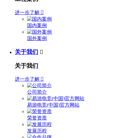
进一步了解

国内案例
国外案例
关于我们

关于我们
进一步了解

公司简介
易游电竞(中国)官方网站
荣誉资质
发展历程