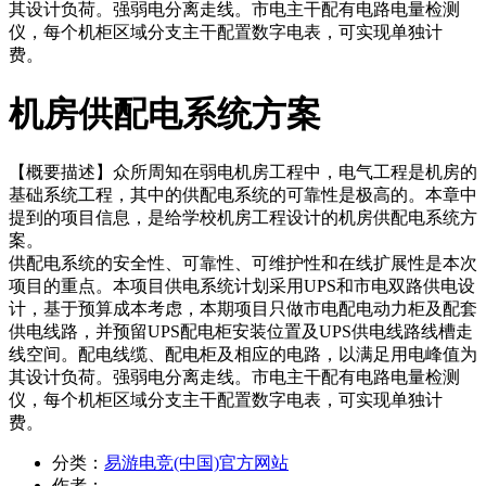
其设计负荷。强弱电分离走线。市电主干配有电路电量检测
仪，每个机柜区域分支主干配置数字电表，可实现单独计
费。
机房供配电系统方案
【概要描述】
众所周知在弱电机房工程中，电气工程是机房的
基础系统工程，其中的供配电系统的可靠性是极高的。本章中
提到的项目信息，是给学校机房工程设计的机房供配电系统方
案。
供配电系统的安全性、可靠性、可维护性和在线扩展性是本次
项目的重点。本项目供电系统计划采用UPS和市电双路供电设
计，基于预算成本考虑，本期项目只做市电配电动力柜及配套
供电线路，并预留UPS配电柜安装位置及UPS供电线路线槽走
线空间。配电线缆、配电柜及相应的电路，以满足用电峰值为
其设计负荷。强弱电分离走线。市电主干配有电路电量检测
仪，每个机柜区域分支主干配置数字电表，可实现单独计
费。
分类：
易游电竞(中国)官方网站
作者：