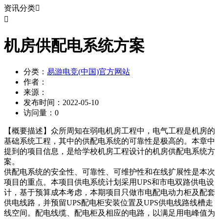
资讯分类


机房供配电系统方案
分类：
易游电竞(中国)官方网站
作者：
来源：
发布时间：
2022-05-10
访问量：
0
【概要描述】
众所周知在弱电机房工程中，电气工程是机房的
基础系统工程，其中的供配电系统的可靠性是极高的。本章中
提到的项目信息，是给学校机房工程设计的机房供配电系统方
案。
供配电系统的安全性、可靠性、可维护性和在线扩展性是本次
项目的重点。本项目供电系统计划采用UPS和市电双路供电设
计，基于预算成本考虑，本期项目只做市电配电动力柜及配套
供电线路，并预留UPS配电柜安装位置及UPS供电线路线槽走
线空间。配电线缆、配电柜及相应的电路，以满足用电峰值为