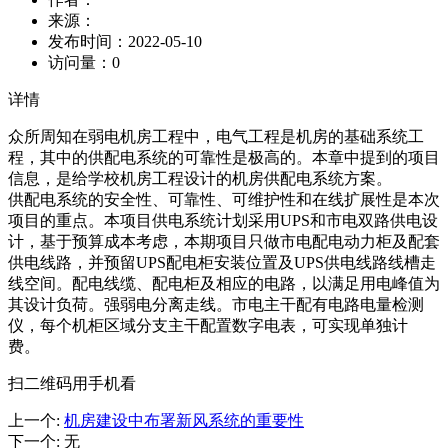
来源：
发布时间：
2022-05-10
访问量：
0
详情
众所周知在弱电机房工程中，电气工程是机房的基础系统工
程，其中的供配电系统的可靠性是极高的。本章中提到的项目
信息，是给学校机房工程设计的机房供配电系统方案。
供配电系统的安全性、可靠性、可维护性和在线扩展性是本次
项目的重点。本项目供电系统计划采用UPS和市电双路供电设
计，基于预算成本考虑，本期项目只做市电配电动力柜及配套
供电线路，并预留UPS配电柜安装位置及UPS供电线路线槽走
线空间。配电线缆、配电柜及相应的电路，以满足用电峰值为
其设计负荷。强弱电分离走线。市电主干配有电路电量检测
仪，每个机柜区域分支主干配置数字电表，可实现单独计
费。
扫二维码用手机看
上一个
:
机房建设中布署新风系统的重要性
下一个
:
无